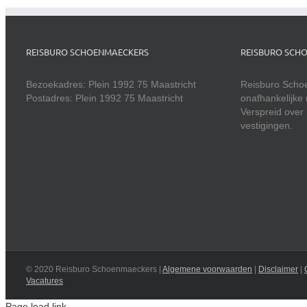
REISBURO SCHOENMAECKERS
REISBURO SCH
Bezoekadres: Plein 1992 75 Maastricht
Reisburo Scho
Postadres: Plein 1992 75 Maastricht
onafhankelijke 
Verspreid over h
vestigingen.
© 2020 Reisburo Schoenmaeckers |
Algemene voorwaarden
|
Disclaimer
|
Vacatures
Page load link