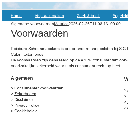
Skip
to
Home
Afspraak maken
Zoek & boek
Begeleid
content
Algemene voorwaarden
Maurice
2026-02-26T11:08:13+00:00
Voorwaarden
Reisburo Schoenmaeckers is onder andere aangesloten bij S.G.R. 
Calamiteitenfonds.
De voorwaarden zijn gebaseerd op de ANVR consumentenvoorwa
noodzakelijke zekerheid waar u als consument recht op heeft.
Algemeen
V
>
Consumentenvoorwaarden
>
>
Zekerheden
>
>
Disclaimer
>
>
Privacy Policy
>
>
Cookiebeleid