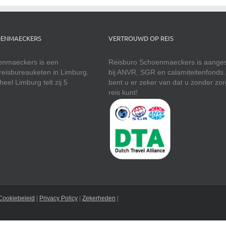
OENMAECKERS
VERTROUWD OP REIS
enmaeckers is een
Reisburo Schoenmaeckers is aanges
reisbureauketen in Limburg.
bij ANVR, SGR en calamiteitenfonds
eel Limburg telt zij 5
bent u er zeker van dat u zonder zo
reis kunt!
Cookiebeleid
|
Privacy Policy
|
Zekerheden
|