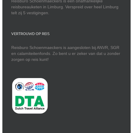
Reisburo Schoenmaeckers is een onafhankelijke
reisbureauketen in Limburg. Verspreid over heel Limburg
telt zij 5 vestigingen.
VERTROUWD OP REIS
Reisburo Schoenmaeckers is aangesloten bij ANVR, SGR
en calamiteitenfonds. Zo bent u er zeker van dat u zonder
zorgen op reis kunt!