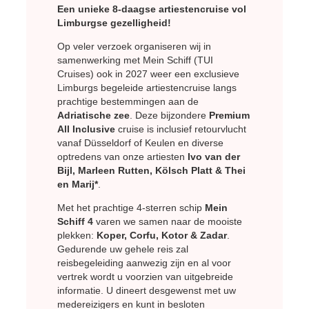
Een unieke 8-daagse artiestencruise vol
Limburgse gezelligheid!
Op veler verzoek organiseren wij in
samenwerking met Mein Schiff (TUI
Cruises) ook in 2027 weer een exclusieve
Limburgs begeleide artiestencruise langs
prachtige bestemmingen aan de
Adriatische zee
. Deze bijzondere
Premium
All Inclusive
cruise is inclusief retourvlucht
vanaf Düsseldorf of Keulen en diverse
optredens van onze artiesten
Ivo van der
Bijl, Marleen Rutten, Kölsch Platt & Thei
en Marij*
.
Met het prachtige 4-sterren schip
Mein
Schiff 4
varen we samen naar de mooiste
plekken:
Koper, Corfu, Kotor & Zadar
.
Gedurende uw gehele reis zal
reisbegeleiding aanwezig zijn en al voor
vertrek wordt u voorzien van uitgebreide
informatie. U dineert desgewenst met uw
medereizigers en kunt in besloten