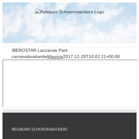
Skip
to
content
IBEROSTAR Lanzarote Park
carnavalsvakantie
Maurice
2017-12-28T10:02:21+00:00
REISBURO SCHOENMAECKERS