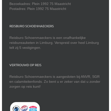
Bezoekadres: Plein 1992 75 Maastricht
Postadres: Plein 1992 75 Maastricht
REISBURO SCHOENMAECKERS
Reisburo Schoenmaeckers is een onafhankelijke
reisbureauketen in Limburg. Verspreid over heel Limburg
telt zij 5 vestigingen.
VERTROUWD OP REIS
Reisburo Schoenmaeckers is aangesloten bij ANVR, SGR
en calamiteitenfonds. Zo bent u er zeker van dat u zonder
zorgen op reis kunt!