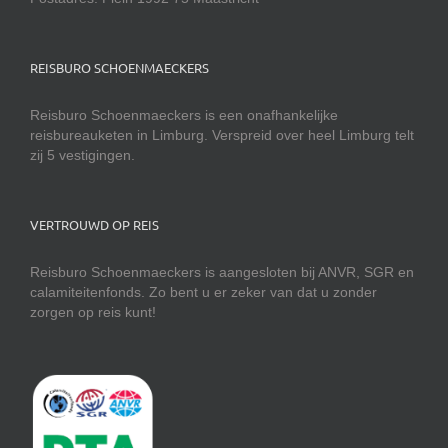
REISBURO SCHOENMAECKERS
Reisburo Schoenmaeckers is een onafhankelijke
reisbureauketen in Limburg. Verspreid over heel Limburg telt
zij 5 vestigingen.
VERTROUWD OP REIS
Reisburo Schoenmaeckers is aangesloten bij ANVR, SGR en
calamiteitenfonds. Zo bent u er zeker van dat u zonder
zorgen op reis kunt!