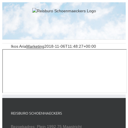
Skip
to
content
Ikos Aria
Marketing
2018-11-06T11:48:27+00:00
REISBURO SCHOENMAECKERS
Bezoekadres: Plein 1992 75 Maastricht