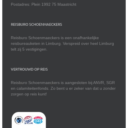
Postadres: Plein 1992 75 Maastricht
REISBURO SCHOENMAECKERS
Reisburo Schoenmaeckers is een onafhankelijke
reisbureauketen in Limburg. Verspreid over heel Limburg
telt zij 5 vestigingen.
VERTROUWD OP REIS
Reisburo Schoenmaeckers is aangesloten bij ANVR, SGR
en calamiteitenfonds. Zo bent u er zeker van dat u zonder
zorgen op reis kunt!