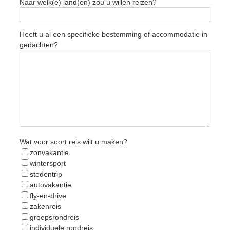
Naar welk(e) land(en) zou u willen reizen?
Heeft u al een specifieke bestemming of accommodatie in
gedachten?
Wat voor soort reis wilt u maken?
zonvakantie
wintersport
stedentrip
autovakantie
fly-en-drive
zakenreis
groepsrondreis
individuele rondreis