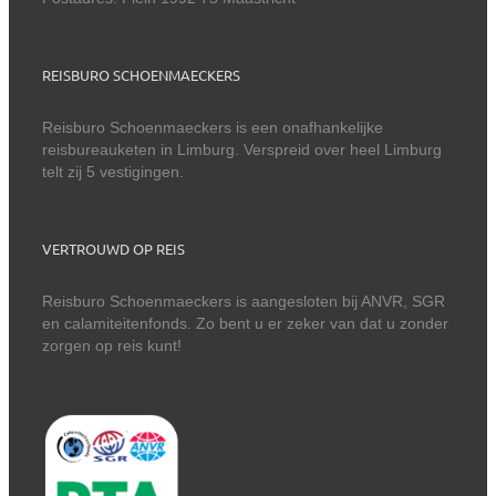
REISBURO SCHOENMAECKERS
Reisburo Schoenmaeckers is een onafhankelijke
reisbureauketen in Limburg. Verspreid over heel Limburg
telt zij 5 vestigingen.
VERTROUWD OP REIS
Reisburo Schoenmaeckers is aangesloten bij ANVR, SGR
en calamiteitenfonds. Zo bent u er zeker van dat u zonder
zorgen op reis kunt!