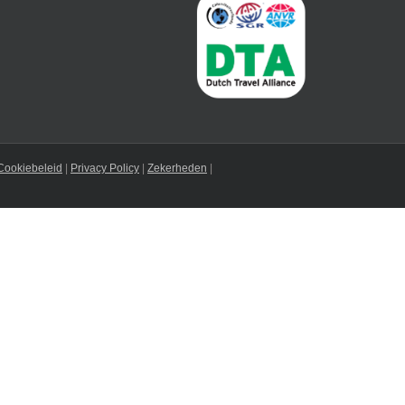
Cookiebeleid
|
Privacy Policy
|
Zekerheden
|