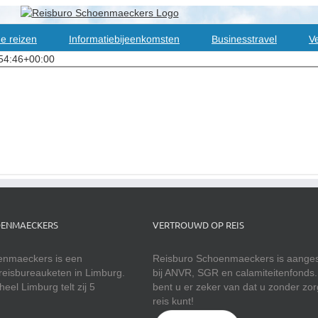
e reizen
Informatiebijeenkomsten
Businesstravel
Ve
54:46+00:00
OENMAECKERS
VERTROUWD OP REIS
enmaeckers is een
Reisburo Schoenmaeckers is aanges
reisbureauketen in Limburg.
bij ANVR, SGR en calamiteitenfonds
eel Limburg telt zij 5
bent u er zeker van dat u zonder zo
reis kunt!