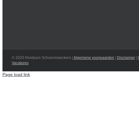
© 2020 Reisburo Schoenmaeckers |
Algemene voorwaarden
|
Disclaimer
|
Vacatures
Page load link