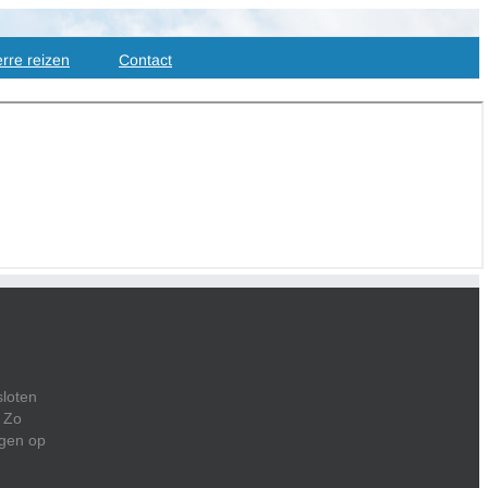
rre reizen
Contact
loten
. Zo
rgen op