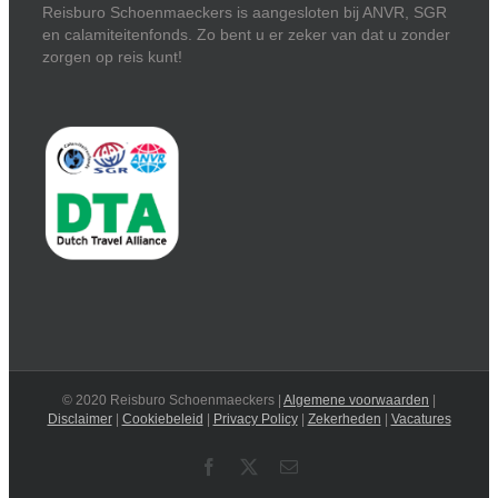
Reisburo Schoenmaeckers is aangesloten bij ANVR, SGR
en calamiteitenfonds. Zo bent u er zeker van dat u zonder
zorgen op reis kunt!
© 2020 Reisburo Schoenmaeckers |
Algemene voorwaarden
|
Disclaimer
|
Cookiebeleid
|
Privacy Policy
|
Zekerheden
|
Vacatures
Facebook
X
Email