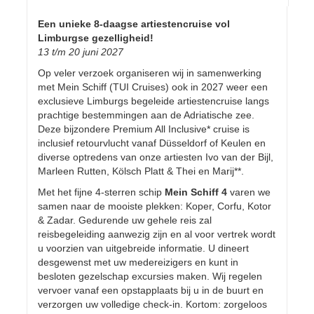
Een unieke 8-daagse artiestencruise vol
Limburgse gezelligheid!
13 t/m 20 juni 2027
Op veler verzoek organiseren wij in samenwerking
met Mein Schiff (TUI Cruises) ook in 2027 weer een
exclusieve Limburgs begeleide artiestencruise langs
prachtige bestemmingen aan de Adriatische zee.
Deze bijzondere Premium All Inclusive* cruise is
inclusief retourvlucht vanaf Düsseldorf of Keulen en
diverse optredens van onze artiesten Ivo van der Bijl,
Marleen Rutten, Kölsch Platt & Thei en Marij**.
Met het fijne 4-sterren schip
Mein Schiff 4
varen we
samen naar de mooiste plekken: Koper, Corfu, Kotor
& Zadar. Gedurende uw gehele reis zal
reisbegeleiding aanwezig zijn en al voor vertrek wordt
u voorzien van uitgebreide informatie. U dineert
desgewenst met uw medereizigers en kunt in
besloten gezelschap excursies maken. Wij regelen
vervoer vanaf een opstapplaats bij u in de buurt en
verzorgen uw volledige check-in. Kortom: zorgeloos